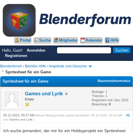
Portal
Suche
Mitglieder
Kalender
Hilfe
Hallo, Gast!
Anmelden
Registrieren
Blenderforum
›
Blender Hilfe
›
Angebote und Gesuche
Spritesheet für ein Game
Spritesheet für ein Game
Baumstrukturmodus
Beiträge: 1
Games und Lyrik
Themen: 1
Empty
Registriert seit: Dec 2023
Bewertung:
0
05.12.2023, 09:27 AM
#1
(Dieser Beitrag wurde zuletzt bearbeitet: 05.12.2023, 09:34 AM
von
Games und Lyrik
.)
Ich suche jemanden, der mir für ein Hobbyprojekt ein Spritesheet