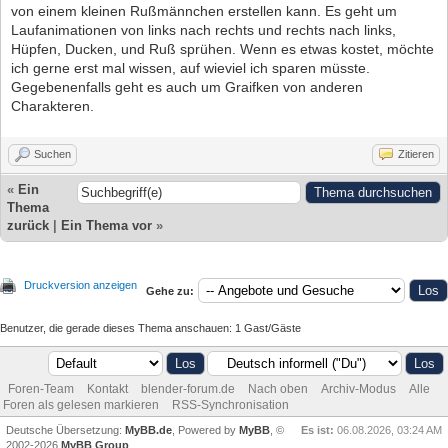
von einem kleinen Rußmännchen erstellen kann. Es geht um
Laufanimationen von links nach rechts und rechts nach links,
Hüpfen, Ducken, und Ruß sprühen. Wenn es etwas kostet, möchte
ich gerne erst mal wissen, auf wieviel ich sparen müsste.
Gegebenenfalls geht es auch um Graifken von anderen
Charakteren.
Suchen
Zitieren
«
Ein
Thema
zurück
|
Ein Thema vor
»
Druckversion anzeigen
Gehe zu:
Benutzer, die gerade dieses Thema anschauen: 1 Gast/Gäste
Foren-Team
Kontakt
blender-forum.de
Nach oben
Archiv-Modus
Alle
Foren als gelesen markieren
RSS-Synchronisation
Deutsche Übersetzung:
MyBB.de
, Powered by
MyBB
, ©
Es ist:
06.08.2026, 03:24 AM
2002-2026
MyBB Group
.