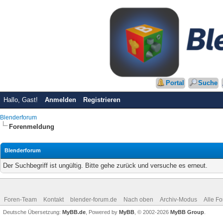
Portal
Suche
Hallo, Gast!
Anmelden
Registrieren
Blenderforum
Forenmeldung
Blenderforum
Der Suchbegriff ist ungültig. Bitte gehe zurück und versuche es erneut.
Foren-Team
Kontakt
blender-forum.de
Nach oben
Archiv-Modus
Alle F
Deutsche Übersetzung:
MyBB.de
, Powered by
MyBB
, © 2002-2026
MyBB Group
.